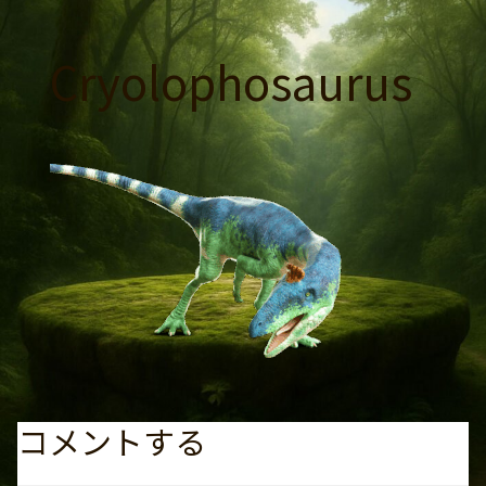
コ
ン
Cryolophosaurus
テ
ン
ツ
へ
ス
キ
ッ
プ
コメントする