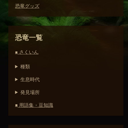
恐竜グッズ
恐竜一覧
さくいん
■
種類
生息時代
発見場所
用語集・豆知識
■