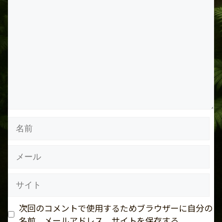
コ
メ
ン
ト
名
前
メ
ー
ル
サ
イ
ト
次回のコメントで使用するためブラウザーに自分の
名前、メールアドレス、サイトを保存する。