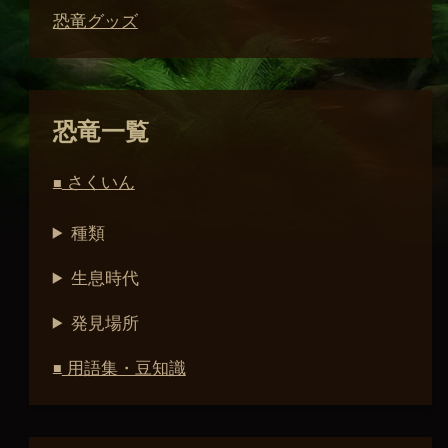
恐竜グッズ
恐竜一覧
さくいん
■
種類
生息時代
発見場所
用語集・豆知識
■