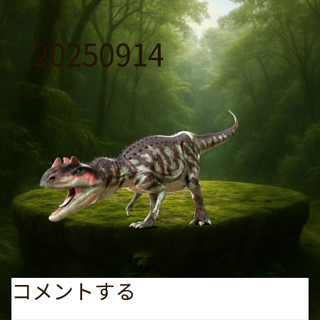
コ
ン
20250914
テ
ン
ツ
へ
ス
キ
ッ
プ
コメントする