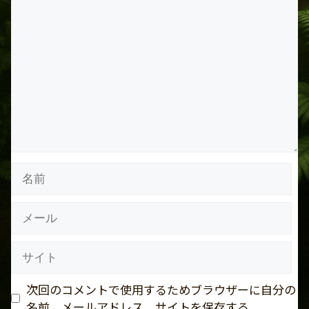
コ
メ
ン
ト
名
前
メ
ー
ル
サ
イ
ト
次回のコメントで使用するためブラウザーに自分の
名前、メールアドレス、サイトを保存する。