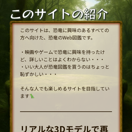
コ
このサイトの紹介
ン
テ
ン
このサイトは、恐竜に興味のあるすべての
ツ
方へ向けた、恐竜のWeb図鑑です。
へ
ス
・映画やゲームで恐竜に興味を持ったけ
キ
ど、詳しいことはよくわからない・・・
ッ
・いい大人が恐竜図鑑を買うのはちょっと
プ
恥ずかしい・・・
そんな人でも楽しめるサイトを目指してい
ます
リアルな3Dモデルで再