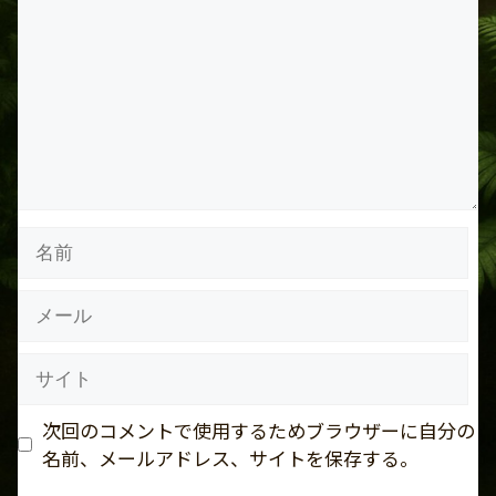
メ
ン
ト
名
前
メ
ー
ル
サ
イ
ト
次回のコメントで使用するためブラウザーに自分の
名前、メールアドレス、サイトを保存する。