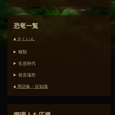
恐竜一覧
さくいん
■
種類
生息時代
発見場所
用語集・豆知識
■
管理人を応援