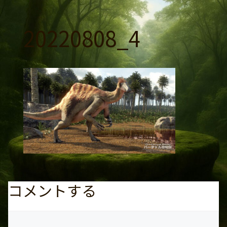
コ
ン
20220808_4
テ
ン
ツ
へ
ス
キ
ッ
プ
コメントする
コ