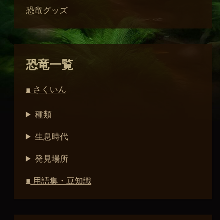
恐竜グッズ
恐竜一覧
さくいん
■
種類
生息時代
発見場所
用語集・豆知識
■