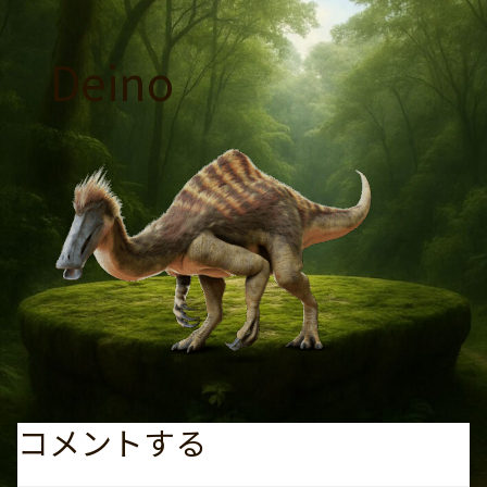
コ
ン
Deino
テ
ン
ツ
へ
ス
キ
ッ
プ
コメントする