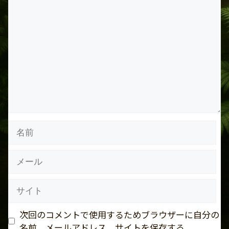
コ
メ
ン
ト
名
前
メ
ー
ル
サ
イ
ト
次回のコメントで使用するためブラウザーに自分の
名前、メールアドレス、サイトを保存する。