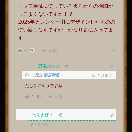
トップ画像に使っている後ろからの構図か
っこよくないですか！？
2025年カレンダー用にデザインしたものの
使い回しなんですが、かなり気に入ってま
す
0
返信
恐竜大好き
に返信
藤宮翔流
2 月 前に
たしかにそうですね
1
返信
恐竜大好き
2 月 前に