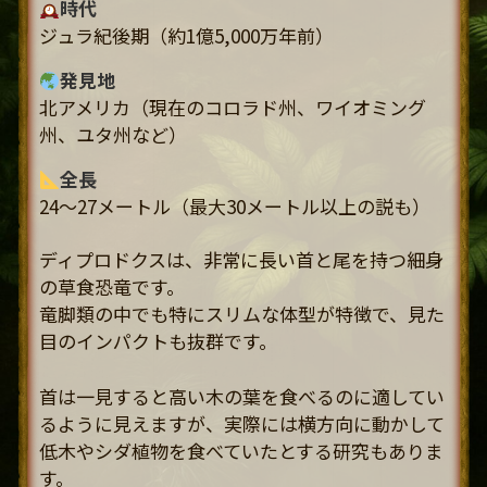
時代
ジュラ紀後期（約1億5,000万年前）
発見地
北アメリカ（現在のコロラド州、ワイオミング
州、ユタ州など）
全長
24〜27メートル（最大30メートル以上の説も）
ディプロドクスは、非常に長い首と尾を持つ細身
の草食恐竜です。
竜脚類の中でも特にスリムな体型が特徴で、見た
目のインパクトも抜群です。
首は一見すると高い木の葉を食べるのに適してい
るように見えますが、実際には横方向に動かして
低木やシダ植物を食べていたとする研究もありま
す。