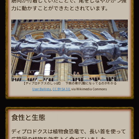
筋肉が付着していたことで、尾をしなやかかつ強
力に動かすことができたとされています。
【ディプロドクスのしっぽ】 下側の骨が2股になってるのがわかる
User:Ballista
,
CC BY-SA 3.0
, via Wikimedia Commons
食性と生態
ディプロドクスは植物食恐竜で、長い首を使って
広範囲の植物を効率よく食べていました。