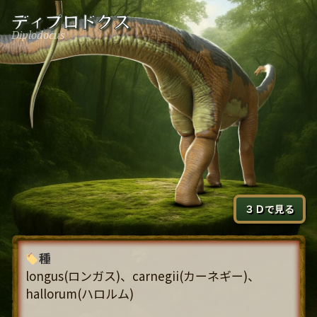
コ
ディプロドクス
ン
Diplodocus
テ
ン
ツ
へ
ス
キ
ッ
プ
３Ｄで見る
種
longus(ロンガス)、carnegii(カーネギー)、
hallorum(ハロルム)