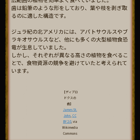
歯は鉛筆のような形をしており、葉や枝を剥ぎ取
るのに適した構造です。
ジュラ紀の北アメリカには、アパトサウルスやブ
ラキオサウルスなど、他にも多くの大型植物食恐
竜が生息していました。
しかし、それぞれが異なる高さの植物を食べるこ
とで、食物資源の競争を避けていたと考えられて
います。
【ディプロ
ドクスの
歯】
James St.
John
,
CC
BY 2.0
, via
Wikimedia
Commons