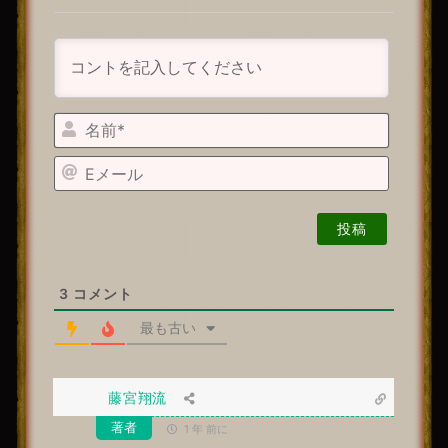
名
前
E
*
メ
ー
ル
3
コメント
最も古い
藤宮翔流
著者
1 年 前に