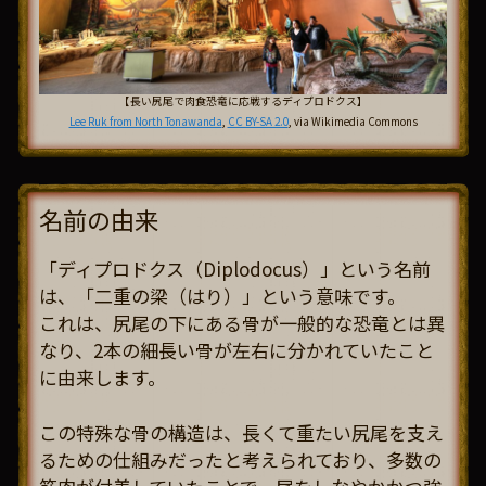
【長い尻尾で肉食恐竜に応戦するディプロドクス】
Lee Ruk from North Tonawanda
,
CC BY-SA 2.0
, via Wikimedia Commons
名前の由来
「ディプロドクス（Diplodocus）」という名前
は、「二重の梁（はり）」という意味です。
これは、尻尾の下にある骨が一般的な恐竜とは異
なり、2本の細長い骨が左右に分かれていたこと
に由来します。
この特殊な骨の構造は、長くて重たい尻尾を支え
るための仕組みだったと考えられており、多数の