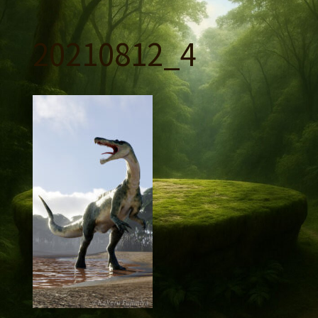
コ
ン
20210812_4
テ
ン
ツ
へ
ス
キ
ッ
プ