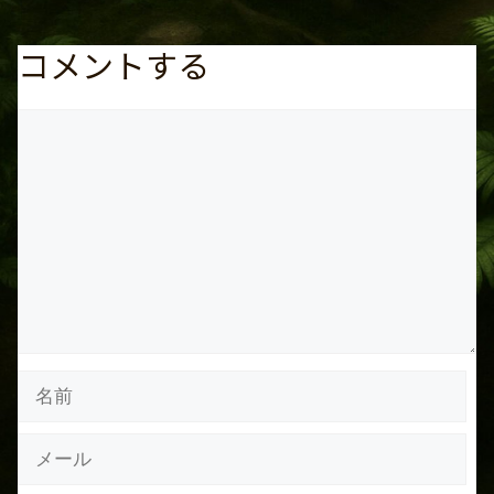
コメントする
コ
メ
ン
ト
名
前
メ
ー