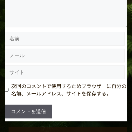
名
前
メ
ー
ル
サ
イ
ト
次回のコメントで使用するためブラウザーに自分の
名前、メールアドレス、サイトを保存する。