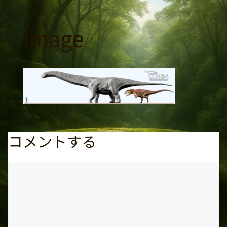
コ
ン
image
テ
ン
ツ
へ
ス
キ
ッ
プ
コメントする
コ
メ
ン
ト