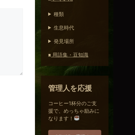
種類
生息時代
発見場所
用語集・豆知識
■
管理人を応援
コーヒー1杯分のご支
援で、めっちゃ励みに
なります！