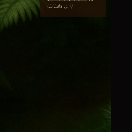
ににぬ
より