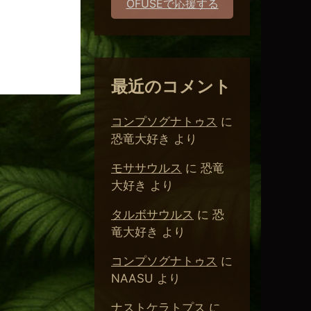
。
OFUSEで応援する
最近のコメント
コンプソグナトゥス
に
恐竜大好き
より
モササウルス
に
恐竜
大好き
より
タルボサウルス
に
恐
竜大好き
より
コンプソグナトゥス
に
NAASU
より
ナストケラトプス
に