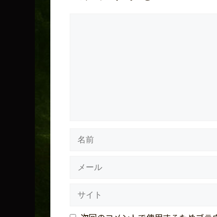
コ
メ
ン
ト
名
前
メ
ー
ル
サ
イ
ト