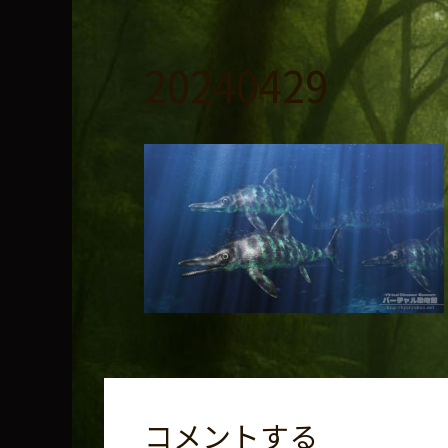
コ
ン
テ
20240429
ン
ツ
へ
ス
キ
ッ
プ
コメントする