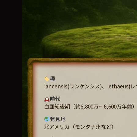
種
lancensis(ランケンシス)、lethaeus
時代
白亜紀後期（約6,800万〜6,600万年前
発見地
北アメリカ（モンタナ州など）