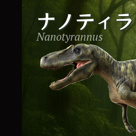
コ
ナノティラ
ン
テ
ン
Nanotyrannus
ツ
へ
ス
キ
ッ
プ