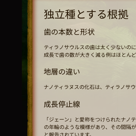
独立種とする根拠
歯の本数と形状
ティラノサウルスの歯は太く少ないの
成長で歯の数が大きく減る例はほとん
地層の違い
ナノティラヌスの化石は、ティラノサウ
成長停止線
「ジェーン」と愛称をつけられたナノ
の年輪のような模様があり、その間隔
と報告されています。