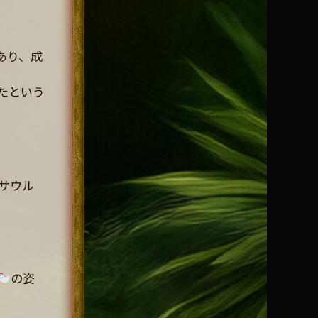
あり、成
たという
サウル
の姿