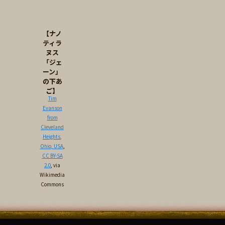
【ナノ
ティラ
ヌス
「ジェ
ーン」
の下あ
ご】
Tim
Evanson
from
Cleveland
Heights,
Ohio, USA
,
CC BY-SA
2.0
, via
Wikimedia
Commons