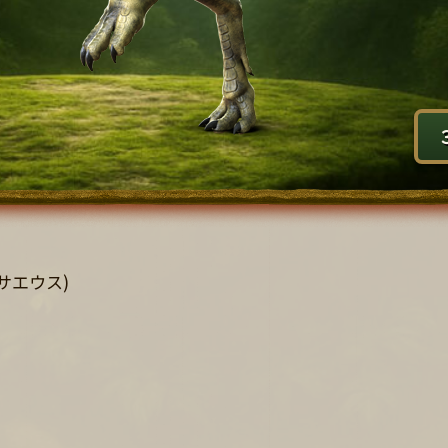
(レサエウス)
）