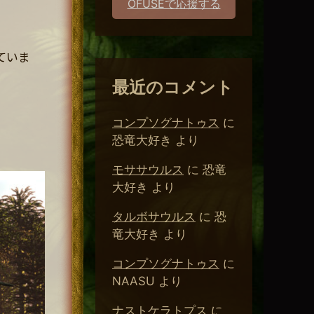
OFUSEで応援する
ていま
最近のコメント
コンプソグナトゥス
に
恐竜大好き
より
モササウルス
に
恐竜
大好き
より
タルボサウルス
に
恐
竜大好き
より
コンプソグナトゥス
に
NAASU
より
ナストケラトプス
に