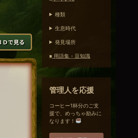
種類
生息時代
３Ｄで見る
発見場所
用語集・豆知識
■
管理人を応援
コーヒー1杯分のご支
援で、めっちゃ励みに
なります！