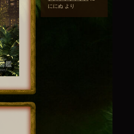
ににぬ
より