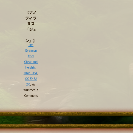
【ナノ
ティラ
ヌス
「ジェ
ー
ン」】
Tim
Evanson
from
Cleveland
Heights,
Ohio, USA
,
CC BY-SA
2.0
, via
Wikimedia
Commons