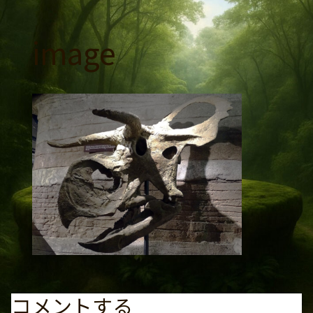
コ
ン
image
テ
ン
ツ
へ
ス
キ
ッ
プ
コメントする