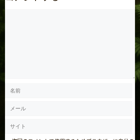
コ
メ
ン
ト
名
前
メ
ー
ル
サ
イ
ト