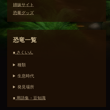
姉妹サイト
恐竜グッズ
恐竜一覧
さくいん
■
種類
生息時代
発見場所
用語集・豆知識
■