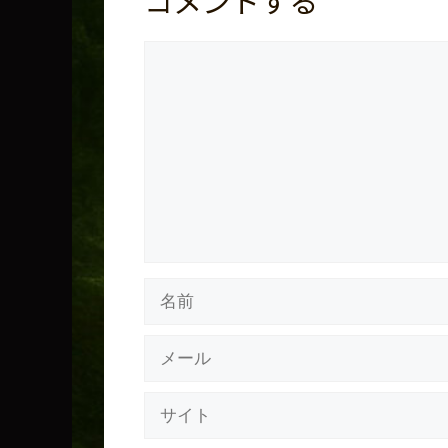
コメントする
コ
メ
ン
ト
名
前
メ
ー
ル
サ
イ