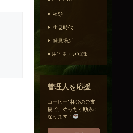
種類
生息時代
発見場所
用語集・豆知識
■
管理人を応援
コーヒー1杯分のご支
援で、めっちゃ励みに
なります！