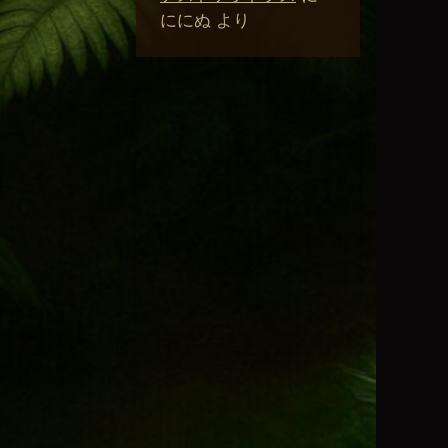
ににぬ
より