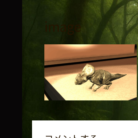
コ
ン
テ
image
ン
ツ
へ
ス
キ
ッ
プ