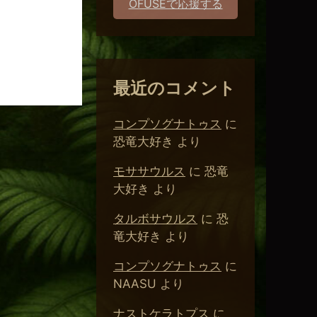
OFUSEで応援する
。
最近のコメント
コンプソグナトゥス
に
恐竜大好き
より
モササウルス
に
恐竜
大好き
より
タルボサウルス
に
恐
竜大好き
より
コンプソグナトゥス
に
NAASU
より
ナストケラトプス
に