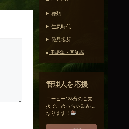
種類
生息時代
発見場所
用語集・豆知識
■
管理人を応援
コーヒー1杯分のご支
援で、めっちゃ励みに
なります！