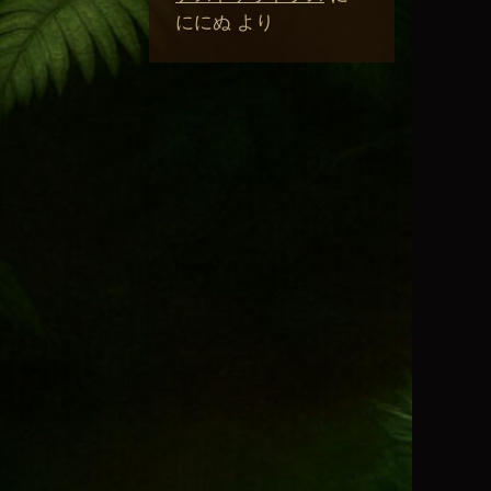
ににぬ
より