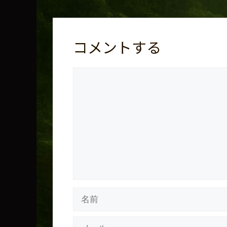
コメントする
コ
メ
ン
ト
名
前
メ