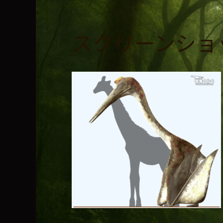
コ
ン
テ
スクリーンショット 2
ン
ツ
へ
ス
キ
ッ
プ