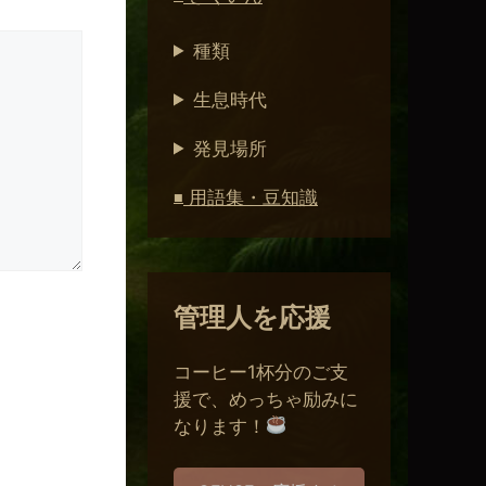
種類
生息時代
発見場所
用語集・豆知識
■
管理人を応援
コーヒー1杯分のご支
援で、めっちゃ励みに
なります！