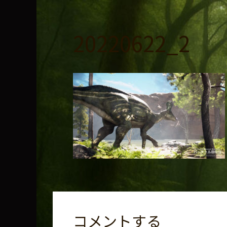
コ
ン
テ
20220622_2
ン
ツ
へ
ス
キ
ッ
プ
コメントする