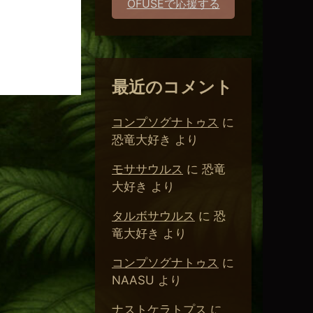
。
OFUSEで応援する
最近のコメント
コンプソグナトゥス
に
恐竜大好き
より
モササウルス
に
恐竜
大好き
より
タルボサウルス
に
恐
竜大好き
より
コンプソグナトゥス
に
NAASU
より
ナストケラトプス
に