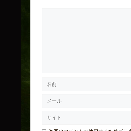
コ
メ
ン
ト
名
前
メ
ー
ル
サ
イ
ト