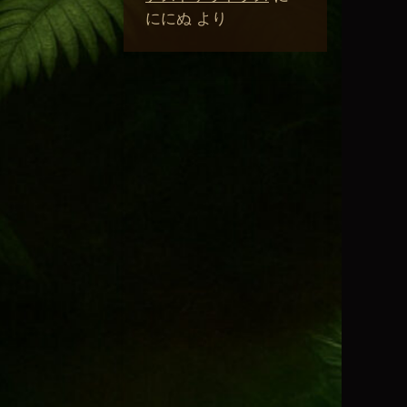
ににぬ
より