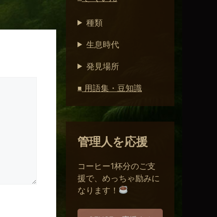
種類
生息時代
発見場所
用語集・豆知識
■
管理人を応援
コーヒー1杯分のご支
援で、めっちゃ励みに
なります！