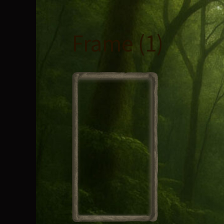
コ
ン
テ
Frame (1)
ン
ツ
へ
ス
キ
ッ
プ