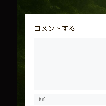
コメントする
コ
メ
ン
ト
名
前