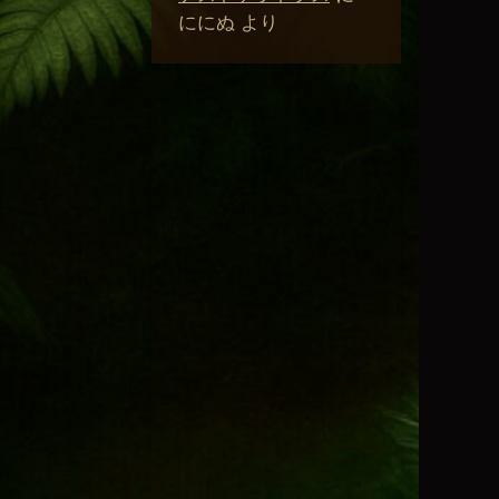
ににぬ
より