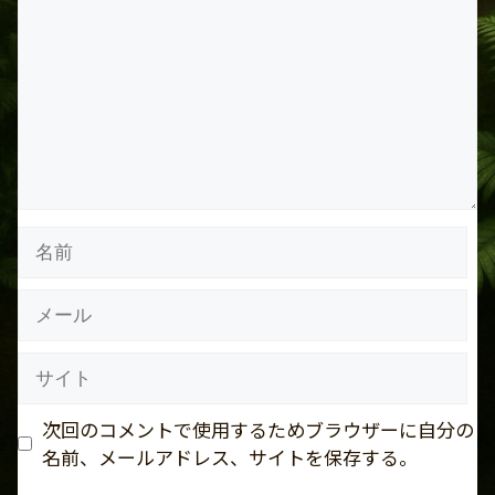
メ
ン
ト
名
前
メ
ー
ル
サ
イ
ト
次回のコメントで使用するためブラウザーに自分の
名前、メールアドレス、サイトを保存する。