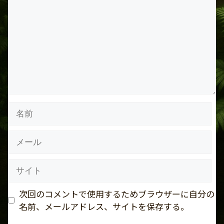
メ
ン
ト
名
前
メ
ー
ル
サ
イ
ト
次回のコメントで使用するためブラウザーに自分の
名前、メールアドレス、サイトを保存する。