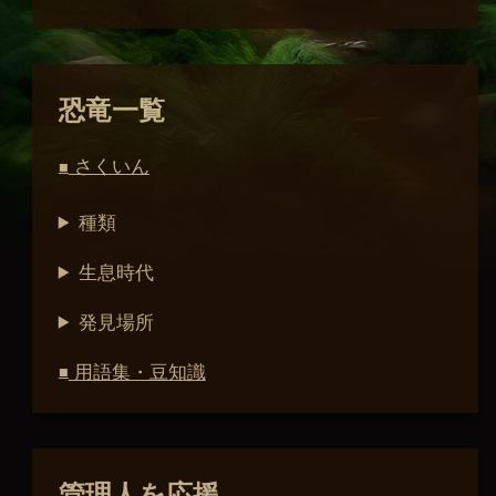
恐竜一覧
さくいん
■
種類
生息時代
発見場所
用語集・豆知識
■
管理人を応援