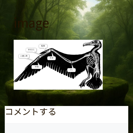
コ
ン
image
テ
ン
ツ
へ
ス
キ
ッ
プ
コメントする
コ