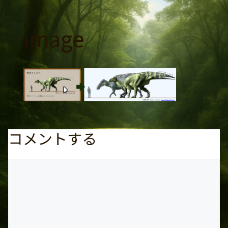
コ
ン
image
テ
ン
ツ
へ
ス
キ
ッ
プ
コメントする
コ
メ
ン
ト