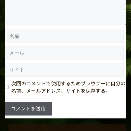
名
前
メ
ー
ル
サ
イ
ト
次回のコメントで使用するためブラウザーに自分の
名前、メールアドレス、サイトを保存する。