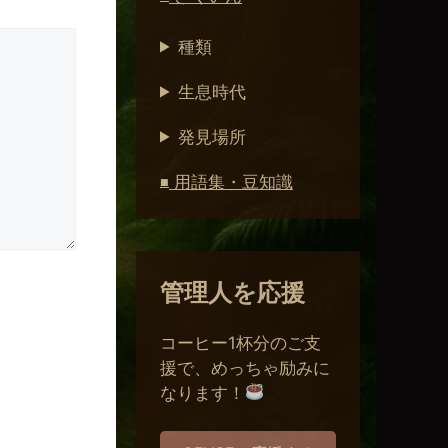
種類
生息時代
発見場所
用語集・豆知識
■
管理人を応援
コーヒー1杯分のご支
援で、めっちゃ励みに
なります！