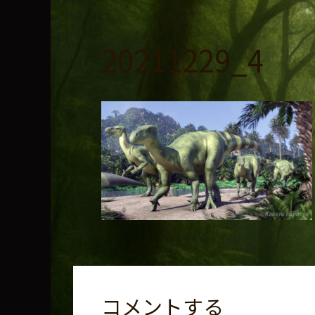
コ
ン
テ
20211229_4
ン
ツ
へ
ス
キ
ッ
プ
コメントする