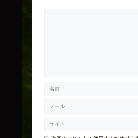
コ
メ
ン
ト
名
前
メ
ー
ル
サ
イ
ト