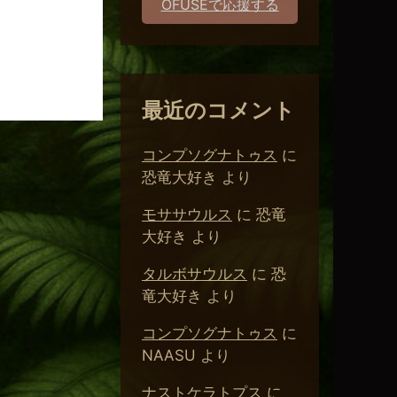
。
OFUSEで応援する
最近のコメント
コンプソグナトゥス
に
恐竜大好き
より
モササウルス
に
恐竜
大好き
より
タルボサウルス
に
恐
竜大好き
より
コンプソグナトゥス
に
NAASU
より
ナストケラトプス
に