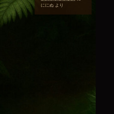
ににぬ
より