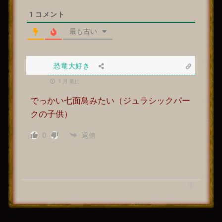
1
コメント
最も古い
恐竜大好き
1 月 前に
でっかい七面鳥みたい（ジュラシックパー
クの子供）
0
返信