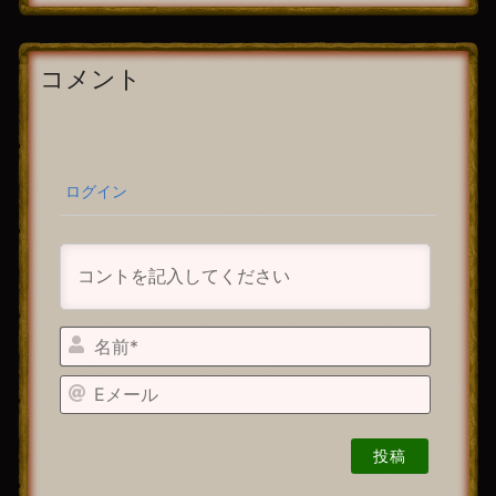
コメント
ログイン
名
前
E
*
メ
ー
ル