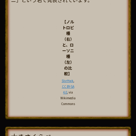
【ノル
トロピ
種
（右）
と、ロ
ーソニ
種
（左）
の比
較】
SlvrHwk
,
CC BY-SA
4.0
, via
Wikimedia
Commons