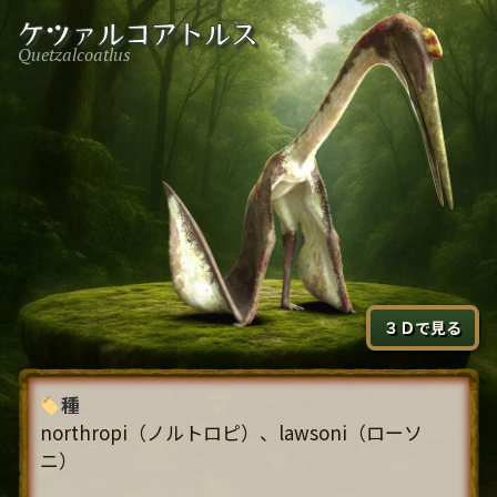
コ
ケツァルコアトルス
ン
Quetzalcoatlus
テ
ン
ツ
へ
ス
キ
ッ
プ
３Ｄで見る
種
northropi（ノルトロピ）、lawsoni（ローソ
ニ）