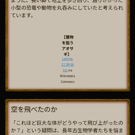
小型の恐竜や動物を丸呑みにしていたと考えられ
ています。
【獲物
を狙う
アオサ
ギ】
Laitche
,
CC BY-SA
3.0
, via
Wikimedia
Commons
空を飛べたのか
「これほど巨大な体がどうやって飛び上がったの
か？」という疑問は、長年古生物学者たちを悩ま