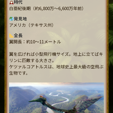
時代
白亜紀後期（約6,800万〜6,600万年前）
発見地
アメリカ（テキサス州）
全長
翼開長：約10〜11メートル
翼を広げれば小型飛行機サイズ。地上に立てばキ
リンに匹敵する大きさ。
ケツァルコアトルスは、地球史上最大級の空飛ぶ
生物です。