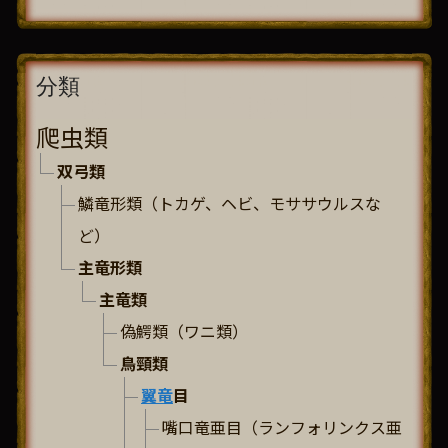
分類
爬虫類
双弓類
鱗竜形類（トカゲ、ヘビ、モササウルスな
ど）
主竜形類
主竜類
偽鰐類（ワニ類）
鳥頸類
翼竜
目
嘴口竜亜目（ランフォリンクス亜