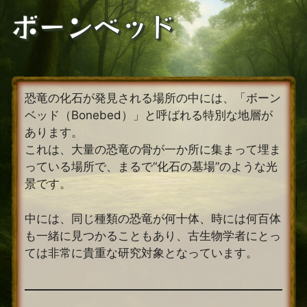
コ
ボーンベッド
ン
テ
ン
ツ
へ
恐竜の化石が発見される場所の中には、「ボーン
ス
ベッド（Bonebed）」と呼ばれる特別な地層が
キ
あります。
ッ
これは、大量の恐竜の骨が一か所に集まって埋ま
プ
っている場所で、まるで“化石の墓場”のような光
景です。
中には、同じ種類の恐竜が何十体、時には何百体
も一緒に見つかることもあり、古生物学者にとっ
ては非常に貴重な研究対象となっています。