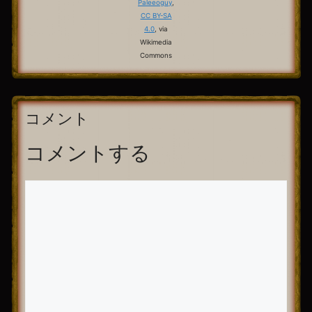
Paleeoguy
,
CC BY-SA
4.0
, via
Wikimedia
Commons
コメント
コメントする
コ
メ
ン
ト