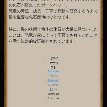
の化石が密集したボーンベッド。
恐竜の繁殖・成長・子育て行動を研究するうえで
最も重要な化石産地のひとつです。
特に、巣の状態で幼体の化石が大量に見つかった
ことは、恐竜が親によって子育てされていたこと
を示す決定的な証拠とされています。
【マイ
アサウ
ラ】
Fernando
Losada
Rodríguez
,
CC BY-SA
4.0
, via
Wikimedia
Commons