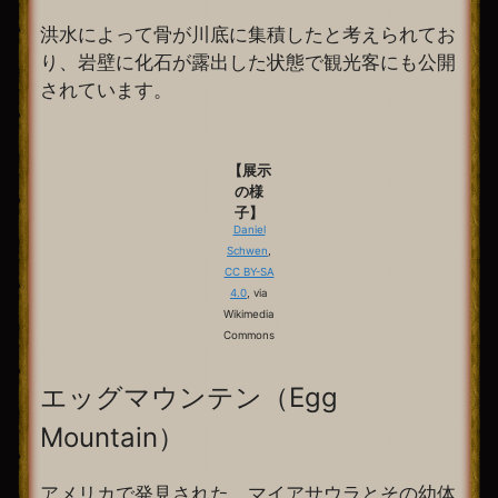
洪水によって骨が川底に集積したと考えられてお
り、岩壁に化石が露出した状態で観光客にも公開
されています。
【展示
の様
子】
Daniel
Schwen
,
CC BY-SA
4.0
, via
Wikimedia
Commons
エッグマウンテン（Egg
Mountain）
アメリカで発見された、マイアサウラとその幼体