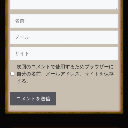
名
前
メ
ー
ル
サ
イ
ト
次回のコメントで使用するためブラウザーに
自分の名前、メールアドレス、サイトを保存
する。