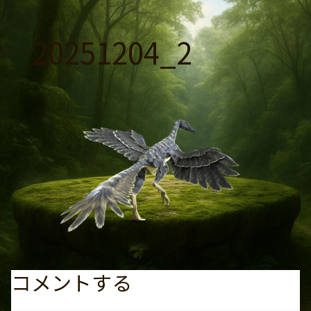
コ
ン
20251204_2
テ
ン
ツ
へ
ス
キ
ッ
プ
コメントする