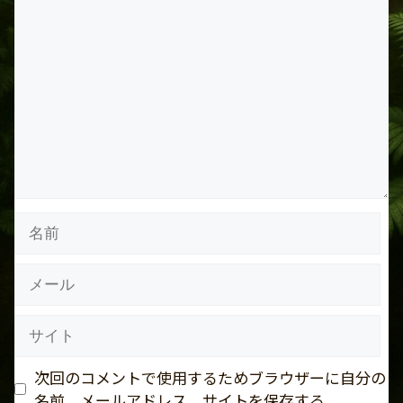
コ
メ
ン
ト
名
前
メ
ー
ル
サ
イ
ト
次回のコメントで使用するためブラウザーに自分の
名前、メールアドレス、サイトを保存する。