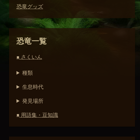
恐竜グッズ
恐竜一覧
さくいん
■
種類
生息時代
発見場所
用語集・豆知識
■