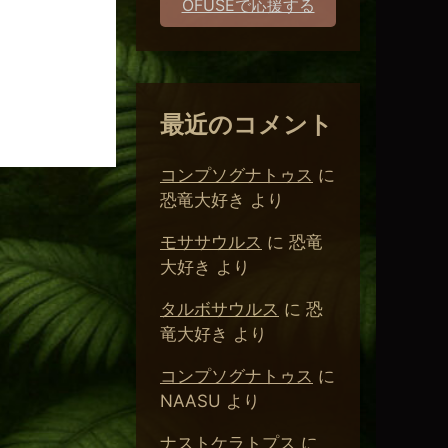
OFUSEで応援する
。
最近のコメント
コンプソグナトゥス
に
恐竜大好き
より
モササウルス
に
恐竜
大好き
より
タルボサウルス
に
恐
竜大好き
より
コンプソグナトゥス
に
NAASU
より
ナストケラトプス
に