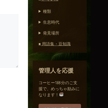
種類
生息時代
発見場所
用語集・豆知識
■
管理人を応援
コーヒー1杯分のご支
援で、めっちゃ励みに
なります！