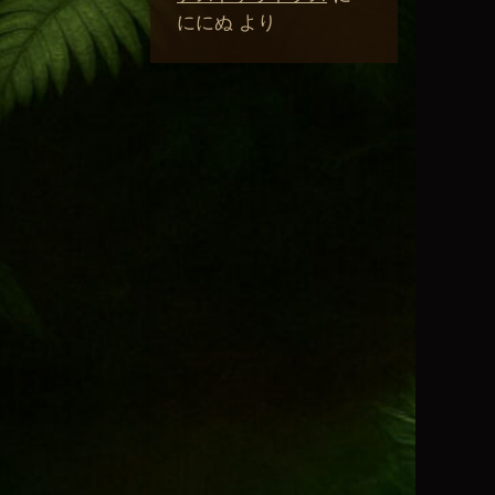
ににぬ
より