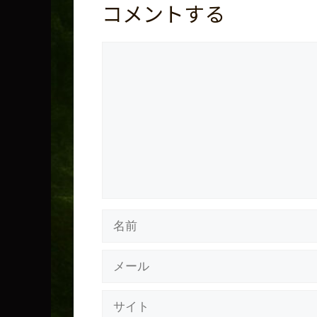
コメントする
コ
メ
ン
ト
名
前
メ
ー
ル
サ
イ