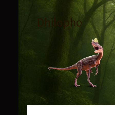
コ
ン
テ
Dhilopho
ン
ツ
へ
ス
キ
ッ
プ