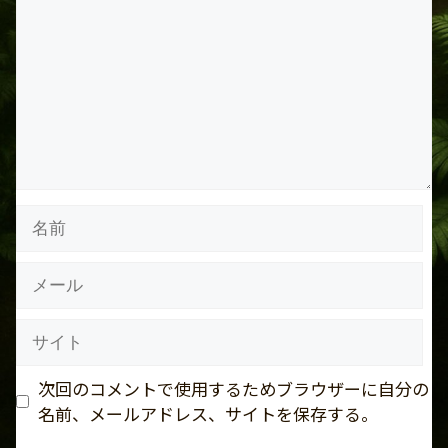
メ
ン
ト
名
前
メ
ー
ル
サ
イ
ト
次回のコメントで使用するためブラウザーに自分の
名前、メールアドレス、サイトを保存する。