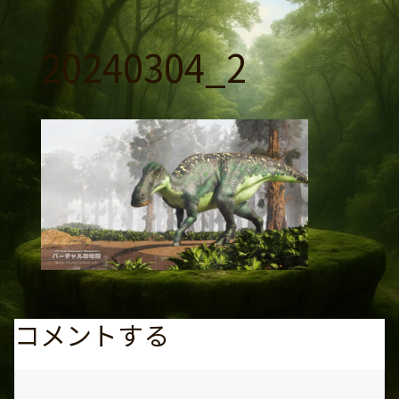
コ
ン
20240304_2
テ
ン
ツ
へ
ス
キ
ッ
プ
コメントする
コ