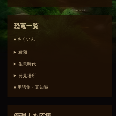
恐竜一覧
さくいん
■
種類
生息時代
発見場所
用語集・豆知識
■
管理人を応援