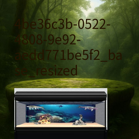
コ
ン
4be36c3b-0522-
テ
ン
4808-9e92-
ツ
へ
aedd771be5f2_ba
ス
キ
se_resized
ッ
プ