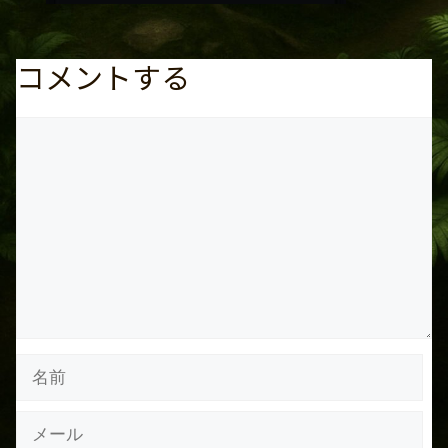
コメントする
コ
メ
ン
ト
名
前
メ
ー