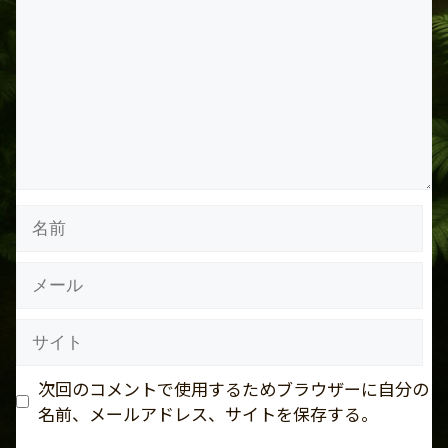
メ
ン
ト
名
前
メ
ー
ル
サ
イ
ト
次回のコメントで使用するためブラウザーに自分の
名前、メールアドレス、サイトを保存する。