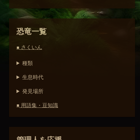
恐竜一覧
さくいん
■
種類
生息時代
発見場所
用語集・豆知識
■
管理人を応援