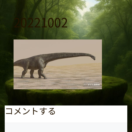
コ
ン
20221002
テ
ン
ツ
へ
ス
キ
ッ
プ
コメントする
コ