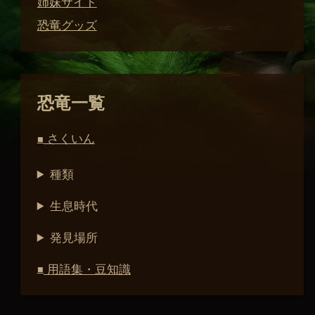
姉妹サイト
恐竜グッズ
恐竜一覧
さくいん
■
種類
生息時代
発見場所
用語集・豆知識
■