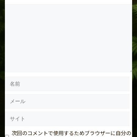
コ
メ
ン
ト
名
前
メ
ー
ル
サ
イ
ト
次回のコメントで使用するためブラウザーに自分の