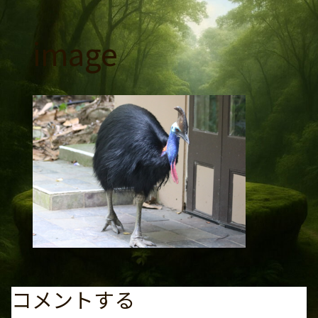
コ
ン
image
テ
ン
ツ
へ
ス
キ
ッ
プ
コメントする