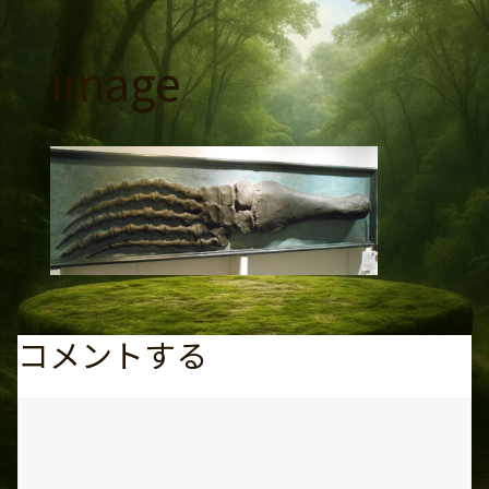
コ
ン
image
テ
ン
ツ
へ
ス
キ
ッ
プ
コメントする
コ
メ
ン