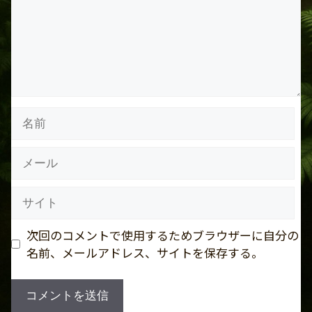
ト
名
前
メ
ー
ル
サ
イ
ト
次回のコメントで使用するためブラウザーに自分の
名前、メールアドレス、サイトを保存する。