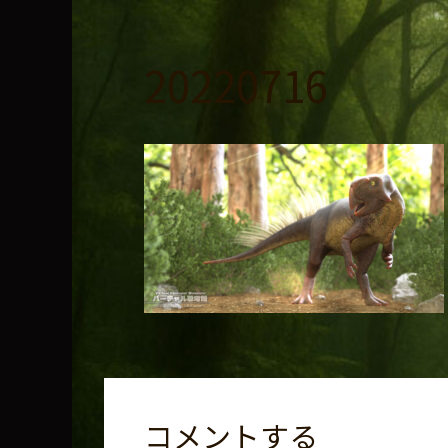
コ
ン
テ
20220716
ン
ツ
へ
ス
キ
ッ
プ
コメントする