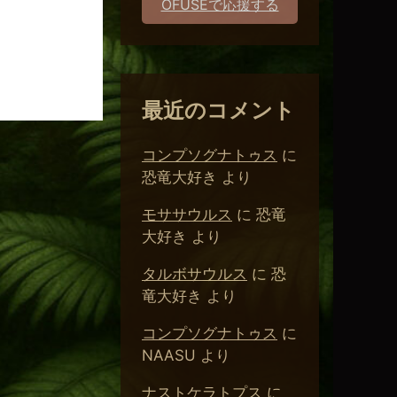
。
OFUSEで応援する
最近のコメント
コンプソグナトゥス
に
恐竜大好き
より
モササウルス
に
恐竜
大好き
より
タルボサウルス
に
恐
竜大好き
より
コンプソグナトゥス
に
NAASU
より
ナストケラトプス
に