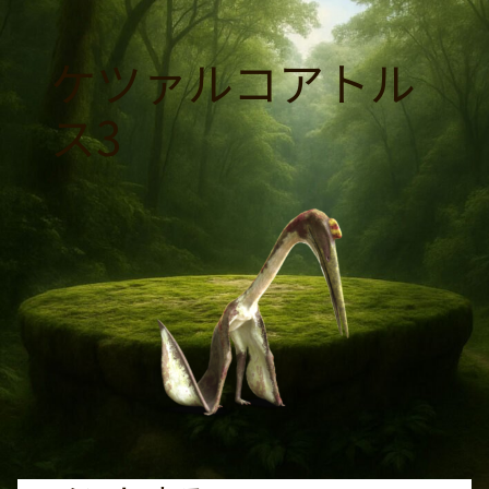
コ
ン
ケツァルコアトル
テ
ン
ス3
ツ
へ
ス
キ
ッ
プ