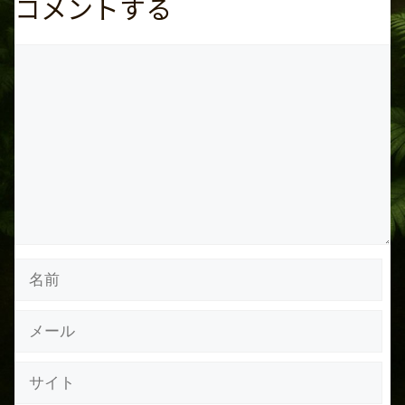
コメントする
コ
メ
ン
ト
名
前
メ
ー
ル
サ
イ