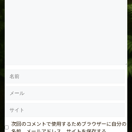
コ
メ
ン
ト
名
前
メ
ー
ル
サ
イ
ト
次回のコメントで使用するためブラウザーに自分の
名前、メールアドレス、サイトを保存する。