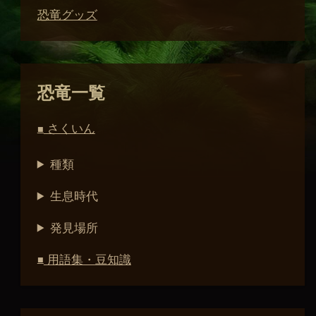
恐竜グッズ
恐竜一覧
さくいん
■
種類
生息時代
発見場所
用語集・豆知識
■