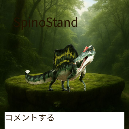
コ
ン
SpinoStand
テ
ン
ツ
へ
ス
キ
ッ
プ
コメントする