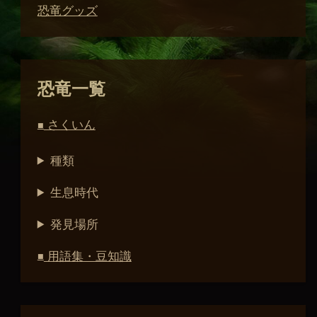
恐竜グッズ
恐竜一覧
さくいん
■
種類
生息時代
発見場所
用語集・豆知識
■