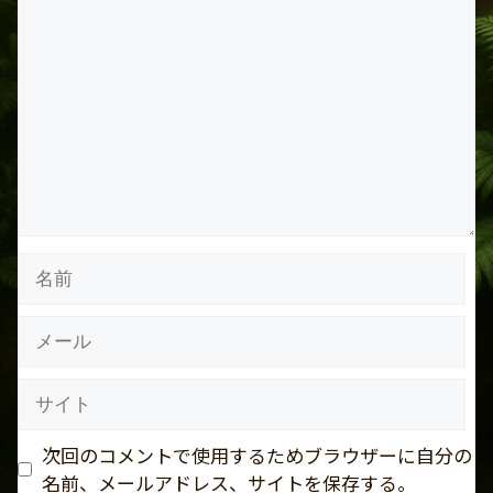
コ
メ
ン
ト
名
前
メ
ー
ル
サ
イ
ト
次回のコメントで使用するためブラウザーに自分の
名前、メールアドレス、サイトを保存する。