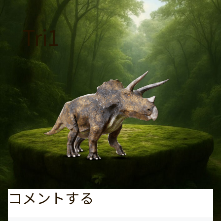
コ
ン
Tri1
テ
ン
ツ
へ
ス
キ
ッ
プ
コメントする