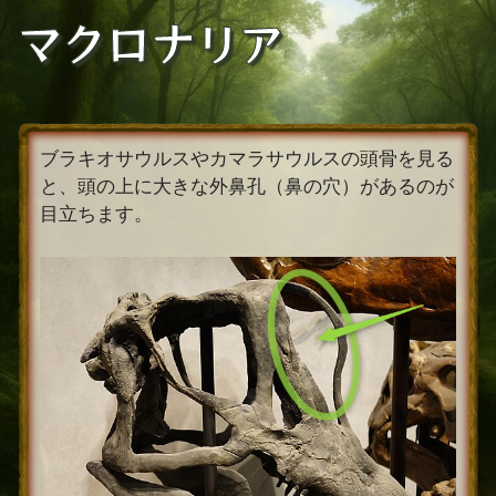
コ
マクロナリア
ン
テ
ン
ツ
へ
ブラキオサウルスやカマラサウルスの頭骨を見る
ス
と、頭の上に大きな外鼻孔（鼻の穴）があるのが
キ
目立ちます。
ッ
プ