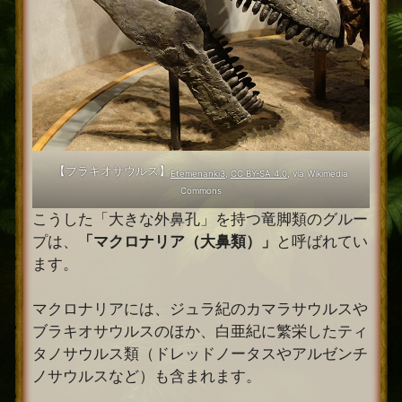
【ブラキオサウルス】
Etemenanki3
,
CC BY-SA 4.0
, via Wikimedia
Commons
こうした「大きな外鼻孔」を持つ竜脚類のグルー
プは、
「マクロナリア（大鼻類）」
と呼ばれてい
ます。
マクロナリアには、ジュラ紀のカマラサウルスや
ブラキオサウルスのほか、白亜紀に繁栄したティ
タノサウルス類（ドレッドノータスやアルゼンチ
ノサウルスなど）も含まれます。