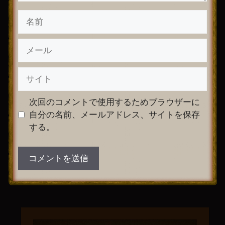
名
前
メ
ー
ル
サ
イ
ト
次回のコメントで使用するためブラウザーに
自分の名前、メールアドレス、サイトを保存
する。