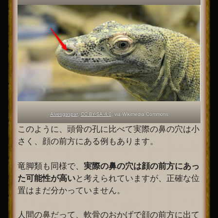
Alvesgaspar
,
CC BY-SA 4.0
, via Wikimedia Commons
このように、頭骨の孔に比べて実際の鼻の穴は小
さく、顔の前方にある例もあります。
竜脚類も同様で、
実際の鼻の穴は顔の前方にあっ
た可能性が高い
と考えられていますが、正確な位
置はまだ分かっていません。
人間の鼻だって、軟骨のおかげで顔の前方に出て